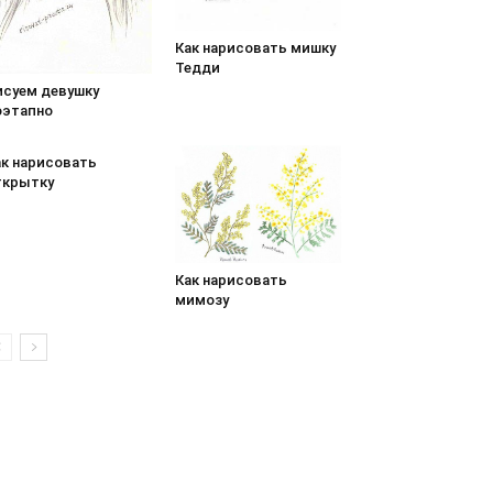
Как нарисовать мишку
Тедди
исуем девушку
оэтапно
ак нарисовать
ткрытку
Как нарисовать
мимозу