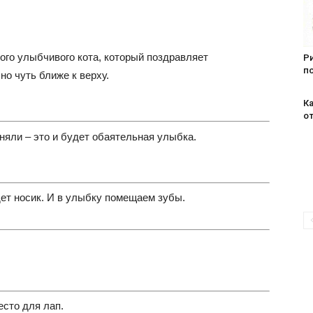
ого улыбчивого кота, который поздравляет
Р
п
но чуть ближе к верху.
К
о
няли – это и будет обаятельная улыбка.
дет носик. И в улыбку помещаем зубы.
есто для лап.