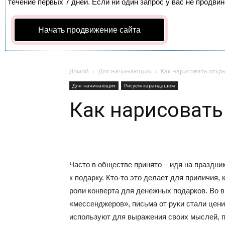
течение первых 7 дней. Если ни один запрос у вас не продвин
Начать продвижение сайта
Домой
Для начинающих
Как нарисовать откр
Для начинающих
Рисуем карандашом
Как нарисовать
Часто в обществе принято – идя на праздни
к подарку. Кто-то это делает для приличия, 
роли конверта для денежных подарков. Во 
«мессенджеров», письма от руки стали цени
используют для выражения своих мыслей, п